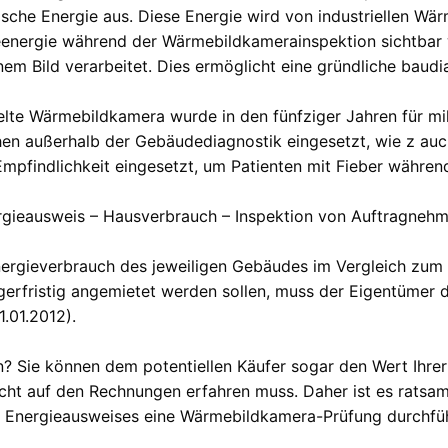
sche Energie aus. Diese Energie wird von industriellen Wä
nergie während der Wärmebildkamerainspektion sichtbar 
em Bild verarbeitet. Dies ermöglicht eine gründliche baudi
lte Wärmebildkamera wurde in den fünfziger Jahren für mil
chen außerhalb der Gebäudediagnostik eingesetzt, wie z au
pfindlichkeit eingesetzt, um Patienten mit Fieber währen
ergieausweis – Hausverbrauch – Inspektion von Auftragneh
nergieverbrauch des jeweiligen Gebäudes im Vergleich zum
gerfristig angemietet werden sollen, muss der Eigentümer 
1.01.2012).
n? Sie können dem potentiellen Käufer sogar den Wert Ihrer
icht auf den Rechnungen erfahren muss. Daher ist es ratsam
s Energieausweises eine Wärmebildkamera-Prüfung durchfüh