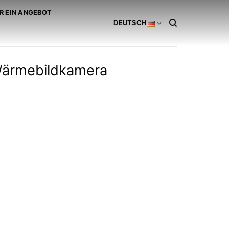
R EIN ANGEBOT
DEUTSCH
Wärmebildkamera