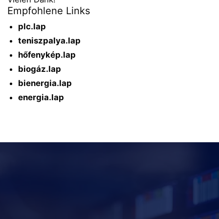
Empfohlene Links
plc.lap
teniszpalya.lap
hőfenykép.lap
biogáz.lap
bienergia.lap
energia.lap