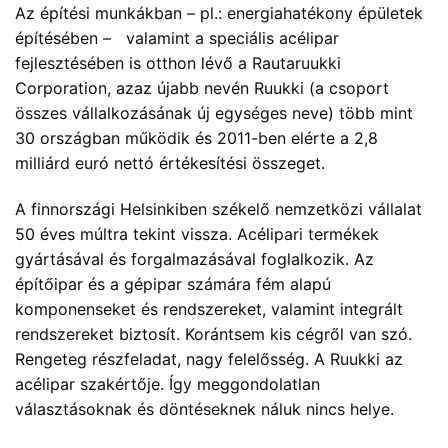
Az építési munkákban – pl.: energiahatékony épületek
építésében – valamint a speciális acélipar
fejlesztésében is otthon lévő a Rautaruukki
Corporation, azaz újabb nevén Ruukki (a csoport
összes vállalkozásának új egységes neve) több mint
30 országban működik és 2011-ben elérte a 2,8
milliárd euró nettó értékesítési összeget.
A finnországi Helsinkiben székelő nemzetközi vállalat
50 éves múltra tekint vissza. Acélipari termékek
gyártásával és forgalmazásával foglalkozik. Az
építőipar és a gépipar számára fém alapú
komponenseket és rendszereket, valamint integrált
rendszereket biztosít. Korántsem kis cégről van szó.
Rengeteg részfeladat, nagy felelősség. A Ruukki az
acélipar szakértője. Így meggondolatlan
választásoknak és döntéseknek náluk nincs helye.