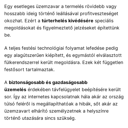
Egy esetleges üzemzavar a termelés rövidebb vagy
hosszabb ideig történő leállásával profitveszteséget
okozhat. Ezért a
túrterhelés kivédésére
speciális
megoldásokat és figyelmeztető jelzéseket építettünk
be.
A teljes festési technológiai folyamat lefedése pedig
egy alagútszerűen kiépített, és egymástól elválasztott
fülkerendszerrel került megoldásra. Ezek két független
festősort tartalmaztak.
A
biztonságosabb és gazdaságosabb
üzemelés
érdekében távfelügyelet beépítésére került
sor. Így az internetes kapcsolatnak hála akár az ország
túlsó feléről is megállapíthatóak a hibák, sőt akár az
üzemzavart elhárító személyzetnek a helyszínre
történő utazására sincs szükség.