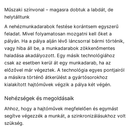
Műszaki színvonal – magasra dobtuk a labdát, de
helytálltunk
A nehézmunkadarabok festése korántsem egyszerű
feladat. Mivel folyamatosan mozgatni kell őket a
pályán. Ha a pálya alján lévő láncsorral bármi történik,
vagy hiba áll be, a munkadarabok zökkenőmentes
haladása akadályozott. Egy másik technológiához
csak az esetben kerül át egy munkadarab, ha az
előzővel már végeztek. A technológia egyes pontjairól
a másikra történő átkerülést a gyártósorokhoz
kialakított hajtóművek végzik a pálya két végén.
Nehézségek és megoldásaik
Ahhoz, hogy a hajtóművek megfelelően és egymást
segítve végezzék a munkát, a szinkronizálásukhoz volt
szükség.