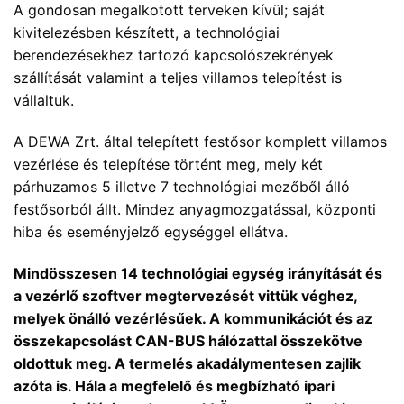
A gondosan megalkotott terveken kívül; saját
kivitelezésben készített, a technológiai
berendezésekhez tartozó kapcsolószekrények
szállítását valamint a teljes villamos telepítést is
vállaltuk.
A DEWA Zrt. által telepített festősor komplett villamos
vezérlése és telepítése történt meg, mely két
párhuzamos 5 illetve 7 technológiai mezőből álló
festősorból állt. Mindez anyagmozgatással, központi
hiba és eseményjelző egységgel ellátva.
Mindösszesen 14 technológiai egység irányítását és
a vezérlő szoftver megtervezését vittük véghez,
melyek önálló vezérlésűek. A kommunikációt és az
összekapcsolást CAN-BUS hálózattal összekötve
oldottuk meg. A termelés akadálymentesen zajlik
azóta is. Hála a megfelelő és megbízható ipari