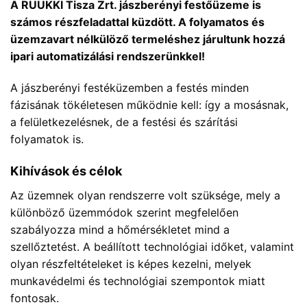
A RUUKKI Tisza Zrt. jászberényi festőüzeme is
számos részfeladattal küzdött. A folyamatos és
üzemzavart nélkülöző termeléshez járultunk hozzá
ipari automatizálási rendszerünkkel!
A jászberényi festéküzemben a festés minden
fázisának tökéletesen működnie kell: így a mosásnak,
a felületkezelésnek, de a festési és szárítási
folyamatok is.
Kihívások és célok
Az üzemnek olyan rendszerre volt szüksége, mely a
különböző üzemmódok szerint megfelelően
szabályozza mind a hőmérsékletet mind a
szellőztetést. A beállított technológiai időket, valamint
olyan részfeltételeket is képes kezelni, melyek
munkavédelmi és technológiai szempontok miatt
fontosak.