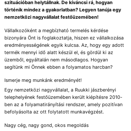
szituációban helytállnak. De kíváncsi rá, hogyan
történik mindez a gyakorlatban? Legyen tanúja egy
nemzetközi nagyvállalat festőüzemében!
Vállalkozóként a megbízható termelés kérdése
bizonyára Önt is foglakoztatja, hiszen ez vállalkozása
eredményességének egyik kulcsa. Az, hogy egy adott
termék mennyi idő alatt készül el, és gördül ki az
üzemből, egyáltalán nem másodlagos. Hogyan
segítünk mi Önnek ebben a folyamatos harcban?
Ismerje meg munkánk eredményét!
Egy nemzetközi nagyvállalat, a Ruukki jászberényi
telephelyének festőüzemében került kiépítésre 2010-
ben az a folyamatirányítási rendszer, amely pozitívan
befolyásolta az ott folytatott munkavégzést.
Nagy cég, nagy gond, okos megoldás