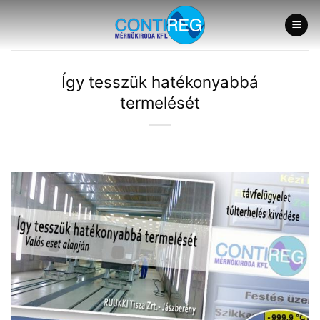
Skip
to
content
Így tesszük hatékonyabbá
termelését